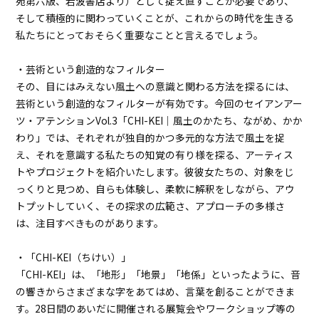
苑第六版、岩波書店より）として捉え直すことが必要であり、
そして積極的に関わっていくことが、これからの時代を生きる
私たちにとっておそらく重要なことと言えるでしょう。
・芸術という創造的なフィルター
その、目にはみえない風土への意識と関わる方法を探るには、
芸術という創造的なフィルターが有効です。今回のセイアンアー
ツ・アテンションVol.3「CHI-KEI｜風土のかたち、ながめ、かか
わり」では、それぞれが独自的かつ多元的な方法で風土を捉
え、それを意識する私たちの知覚の有り様を探る、アーティス
トやプロジェクトを紹介いたします。彼彼女たちの、対象をじ
っくりと見つめ、自らも体験し、柔軟に解釈をしながら、アウ
トプットしていく、その探求の広範さ、アプローチの多様さ
は、注目すべきものがあります。
・「CHI-KEI（ちけい）」
「CHI-KEI」は、「地形」「地景」「地係」といったように、音
の響きからさまざまな字をあてはめ、言葉を創ることができま
す。28日間のあいだに開催される展覧会やワークショップ等の