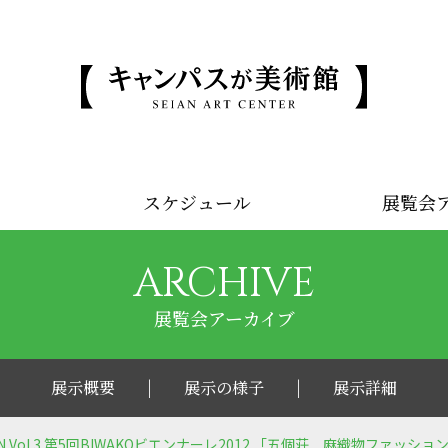
スケジュール
展覧会
ARCHIVE
展覧会アーカイブ
展示概要
展示の様子
展示詳細
NTION Vol.3 第5回BIWAKOビエンナーレ2012 「五個荘 麻織物ファッ