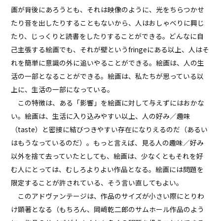
画が背後にあろうとも、それは映像のように、光をちらつかせ
たり音を出したりすることもないから、人はおしゃべりに興じ
たり、じっくりと読書をしたりすることができる。どんなに自
己主張する絵画でも、それが壁というfringeにある以上、人はそ
れを簡単に意識の外に追いやることができる。絵画は、人の生
活の一部となることができる。絵画は、私たちが思っている以
上に、生活の一部になっている。
この特徴は、ある「影響」を絵画に対して与えずにはおかな
い。絵画は、生活に入り込みやすい以上、人の好み／趣味
（taste）と密接に結びつきやすい存在になりえるのだ（あるい
はもうなっているのだ）。もっと言えば、見る人の趣味／好み
以外を捨て去っていたとしても、絵画は、少なくともそれを好
む人にとっては、むしろよりよい作品となる。絵画には問題を
限定することが許されている、そう言い直してもよい。
このアドヴァンテージは、作品のサイズが小さい際にとりわ
け顕著となる（もちろん、岡﨑乾二郎のサムホール作品のよう