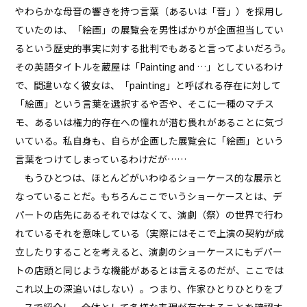
やわらかな母音の響きを持つ言葉（あるいは「音」）を採用し
ていたのは、「絵画」の展覧会を男性ばかりが企画担当してい
るという歴史的事実に対する批判でもあると言ってよいだろう。
その英語タイトルを蔵屋は「Painting and …」としているわけ
で、間違いなく彼女は、「painting」と呼ばれる存在に対して
「絵画」という言葉を選択するや否や、そこに一種のマチス
モ、あるいは権力的存在への憧れが潜む畏れがあることに気づ
いている。私自身も、自らが企画した展覧会に「絵画」という
言葉をつけてしまっているわけだが……
もうひとつは、ほとんどがいわゆるショーケース的な展示と
なっていることだ。もちろんここでいうショーケースとは、デ
パートの店先にあるそれではなくて、演劇（祭）の世界で行わ
れているそれを意味している（実際にはそこで上演の契約が成
立したりすることを考えると、演劇のショーケースにもデパー
トの店頭と同じような機能があるとは言えるのだが、ここでは
これ以上の深追いはしない）。つまり、作家ひとりひとりをブ
ースで紹介し、全体として多様な表現が存在することを確認す