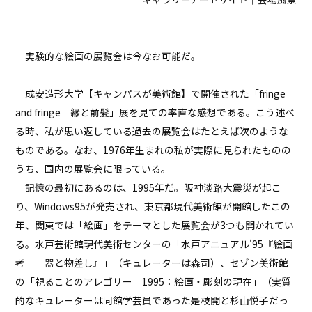
実験的な絵画の展覧会は今なお可能だ。
成安造形大学【キャンパスが美術館】で開催された「fringe
and fringe 縁と前髪」展を見ての率直な感想である。こう述べ
る時、私が思い返している過去の展覧会はたとえば次のような
ものである。なお、1976年生まれの私が実際に見られたものの
うち、国内の展覧会に限っている。
記憶の最初にあるのは、1995年だ。阪神淡路大震災が起こ
り、Windows95が発売され、東京都現代美術館が開館したこの
年、関東では「絵画」をテーマとした展覧会が3つも開かれてい
る。水戸芸術館現代美術センターの「水戸アニュアル'95『絵画
考──器と物差し』」（キュレーターは森司）、セゾン美術館
の「視ることのアレゴリー 1995：絵画・彫刻の現在」（実質
的なキュレーターは同館学芸員であった是枝開と杉山悦子だっ