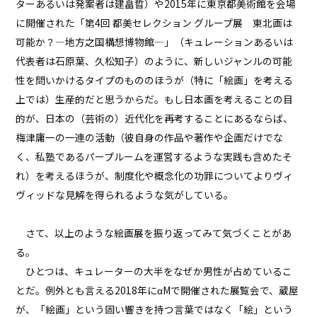
ターあるいは発案者は建畠晢）や2015年に東京都美術館を会場
に開催された「第4回 都美セレクション グループ展 東北画は
可能か？―地方之国構想博物館―」（キュレーションあるいは
代表者は石原葉、久松知子）のように、新しいジャンルの可能
性を問いかけるタイプのもののほうが（特に「絵画」を考える
上では）生産的だと思うからだ。もし日本画を考えることの目
的が、日本の（芸術の）近代化を再考することにあるならば、
梅津庸一の一連の活動（彼自身の作品や著作や企画だけでな
く、私塾であるパープルームを運営するような実践も含めたそ
れ）を考えるほうが、制度化や概念化の功罪についてよりヴィ
ヴィッドな見解を得られるような気がしている。
さて、以上のような絵画展を振り返ってみて気づくことがあ
る。
ひとつは、キュレーターの大半をなぜか男性が占めているこ
とだ。例外とも言える2018年にαMで開催された展覧会で、蔵屋
が、「絵画」という固い響きを持つ言葉ではなく「絵」という