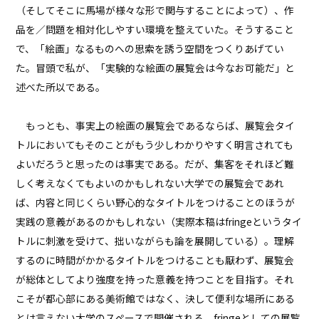
（そしてそこに馬場が様々な形で関与することによって）、作
品を／問題を相対化しやすい環境を整えていた。そうすること
で、「絵画」なるものへの思索を誘う空間をつくりあげてい
た。冒頭で私が、「実験的な絵画の展覧会は今なお可能だ」と
述べた所以である。
もっとも、事実上の絵画の展覧会であるならば、展覧会タイ
トルにおいてもそのことがもう少しわかりやすく明言されても
よいだろうと思ったのは事実である。だが、集客をそれほど難
しく考えなくてもよいのかもしれない大学での展覧会であれ
ば、内容と同じくらい野心的なタイトルをつけることのほうが
実践の意義があるのかもしれない（実際本稿はfringeというタイ
トルに刺激を受けて、拙いながらも論を展開している）。理解
するのに時間がかかるタイトルをつけることも厭わず、展覧会
が総体としてより強度を持った意義を持つことを目指す。それ
こそが都心部にある美術館ではなく、決して便利な場所にある
とは言えない大学のスペースで開催される、fringeとしての展覧