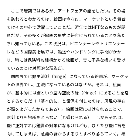
ここで唐突ではあるが、アートフェアの話をしたい。その場
を訪れるとわかるのは、絵画は今なお、マーケットという舞台
ではその中心で活躍していことだ。近年ではNFTなるものが話
題だが、その多くが絵画の形式に紐付けられていることを私た
ちは知ってもいる。この状況は、ビエンナーレやトリエンナー
レなどの国際美術展では、輸送やハンドリングに手間がかか
り、時には保険料も結構かかる絵画が、実に不遇な扱いを受け
ているのとは対照的な現象だ。
国際展では非主流派（fringe）になっている絵画が、マーケッ
トの世界では、主流になっているのはなぜか。それは、絵画
が、基本的には壁という室内空間の縁（fringe）にあることを常
とするからだ（「基本的に」と留保を付したのは、屏風の存在
が頭をよぎったからである）。絵画は壁に掛けられることで、
彫刻よりも場所をとらない（と感じられる）。しかもそれは、
壁に正対すれば鑑賞の対象になるけれども、ひとたび壁に背を
向けてしまえば、意識の縁からするりとすべり落ちていく。絵