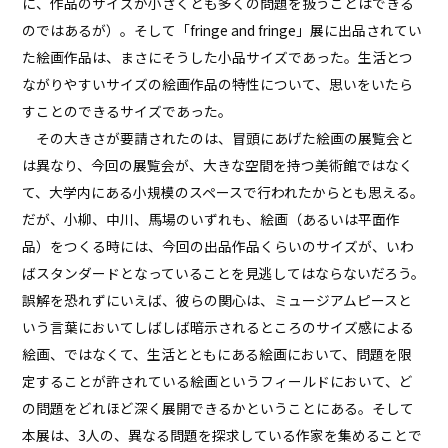
に、作品のサイズが小さくとも多くの問題を扱うことはできる
のではあるが）。そして「fringe and fringe」展に出品されてい
た絵画作品は、まさにそうした小品サイズであった。生活とつ
ながりやすいサイズの絵画作品の特性について、思いをいたら
すことのできるサイズであった。
その大きさが要請されたのは、冒頭にあげた絵画の展覧会と
は異なり、今回の展覧会が、大きな空間を持つ美術館ではなく
て、大学内にある小規模のスペースで行われたからとも思える。
だが、小柳、中川、馬場のいずれも、絵画（あるいは平面作
品）をつくる時には、今回の出品作品くらいのサイズが、いわ
ばスタンダードとなっていることを見逃してはならないだろう。
誤解を恐れずにいえば、彼らの関心は、ミュージアムピースと
いう言葉においてしばしば暗示されるところのサイズ感による
絵画、ではなくて、生活とともにある絵画において、問題を限
定することが許されている絵画というフィールドにおいて、ど
の問題をどれほど深く展開できるかということにある。そして
本展は、3人の、異なる問題を探求している作家を集めることで