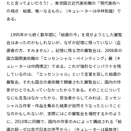
たと言ってよいだろう）、東京国立近代美術館の「現代美術へ
の視点 絵画、唯一なるもの」（キュレーターは中林和雄）で
ある。
1995年から続く数年間に「絵画の今」を見せようとした展覧
会はあったのかもしれないが、なぜか記憶に残っていない（企
画者の方、すみません）。記憶に残る次の展覧会は、2006年の
国立国際美術館の「エッセンシャル・ペインティング」展（キ
ュレーターは中西博之）である。これが強烈なインパクトを残
しているのは、「エッセンシャル」という言葉を冠した絵画の
展覧会、それも国立の美術館で開催された展覧会に、国内の作
家がひとりも入っていなかったからである。そのことについて
なにも言及はなかったから、担当者からしてみれば、エッセン
シャルな作家・作品を集めた結果が自然そうなったということ
なのかもしれないが、実際にはこの展覧会を補完するかのよう
に、2010年に同館で、国内の作家のみによって構成される「絵
画の庭‒‒ゼロ年代日本の地平から」（キュレーターは島敦彦）