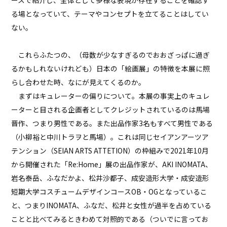
る場となっていて、テーマやコンセプトを立てることはしてい
ない。
これらふたつの、（母数が少なすぎるのでおおざっぱに過ぎ
るかもしれないけれども）日本の「絵画展」の特徴を本展に照
らし合わせた時、なにが見えてくるのか。
まずはキュレーターの偏りについて。本展の事実上のキュレ
ーターと目される企画者としてクレジットされているのは馬場
晋作、つまり男性である。また出品作家3名もすべて男性である
（小柳裕と中川トラヲと馬場）。これは同じセイアンアーツア
テンション（SEIAN ARTS ATTETION）の枠組みで2021年10月
から開催された「Re:Home」展の出品作家が、AKI INOMATA、
岩名泰岳、ふなだかよ、松井沙都子、成安造形大学・成安造形
短期大学コスチュームデザインコースOB・OGとなっているこ
と、つまりINOMATA、ふなだ、松井と女性が過半を占めている
ことと比べてみるときわめて対照的である（ついでに言ってお