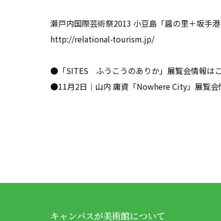
瀬戸内国際芸術祭2013 小豆島「醤の里＋坂手
http://relational-tourism.jp/
●「SITES ふうこうのありか」展覧会情報は
●11月2日｜山内 庸資「Nowhere City」展覧
キャンパスが美術館について