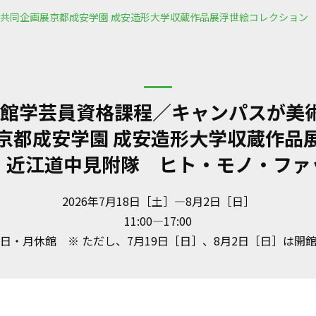
術館 共同企画展京都成安学園 成安造形大学収蔵作品展浮世絵コレクショ
博物館学芸員資格課程／キャンパスが美
京都成安学園 成安造形大学収蔵作品
 近江道中見附隊 ヒト・モノ・ファ
2026年7月18日［土］—8月2日［日］
11:00—17:00
日・月休館 ※ ただし、7月19日［日］、8月2日［日］は開