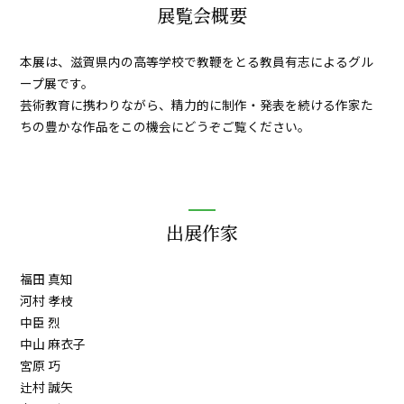
展覧会概要
本展は、滋賀県内の高等学校で教鞭をとる教員有志によるグル
ープ展です。
芸術教育に携わりながら、精力的に制作・発表を続ける作家た
ちの豊かな作品をこの機会にどうぞご覧ください。
出展作家
福田 真知
河村 孝枝
中臣 烈
中山 麻衣子
宮原 巧
辻村 誠矢