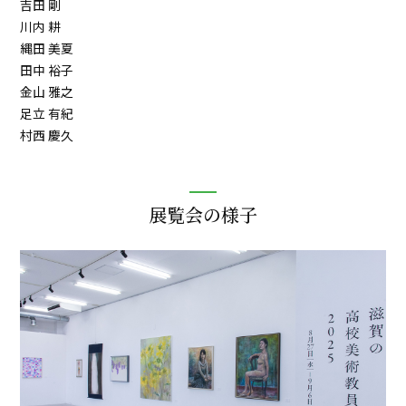
吉田 剛
川内 耕
縄田 美夏
田中 裕子
金山 雅之
足立 有紀
村西 慶久
展覧会の様子