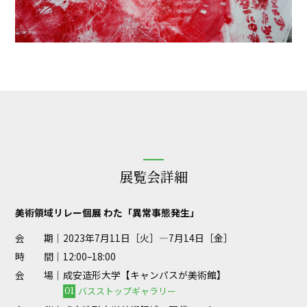
展覧会詳細
美術領域リレー個展 わた「異常事態発生」
会 期｜
2023年7月11日［火］—7月14日［金］
時 間｜
12:00–18:00
会 場｜
成安造形大学【キャンパスが美術館】
バスストップギャラリー
01